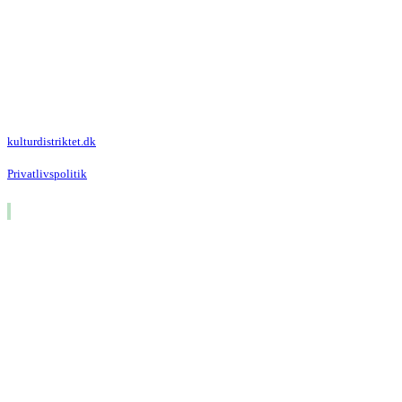
Kulturdistriktet
Villa Kultur
Krausesvej 3
2100 København Ø
Att. Kulturdistriktet
kulturdistriktet.dk
Privatlivspolitik