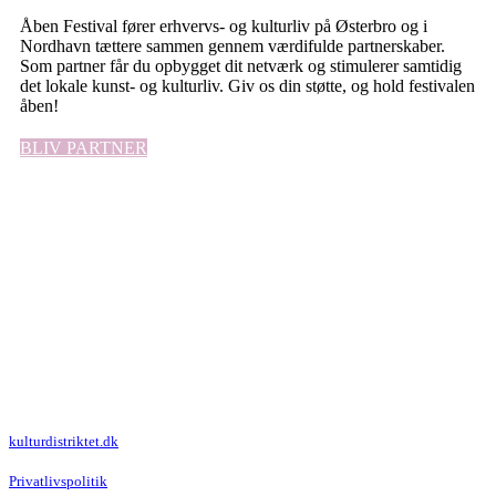
Åben Festival fører erhvervs- og kulturliv på Østerbro og i
Nordhavn tættere sammen gennem værdifulde partnerskaber.
Som partner får du opbygget dit netværk og stimulerer samtidig
det lokale kunst- og kulturliv. Giv os din støtte, og hold festivalen
åben!
BLIV PARTNER
Kulturdistriktet
Villa Kultur
Krausesvej 3
2100 København Ø
Att. Kulturdistriktet
kulturdistriktet.dk
Privatlivspolitik