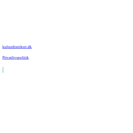
Kulturdistriktet
Villa Kultur
Krausesvej 3
2100 København Ø
Att. Kulturdistriktet
kulturdistriktet.dk
Privatlivspolitik