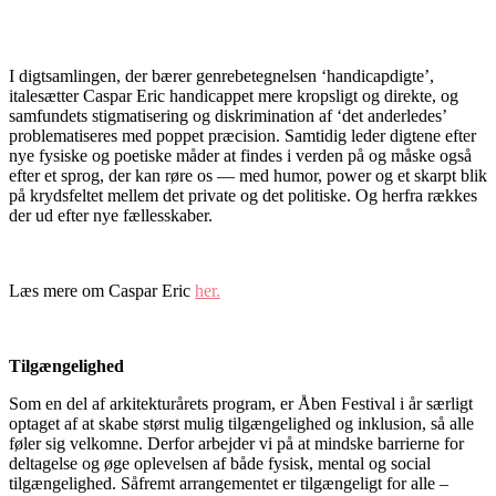
I digtsamlingen, der bærer genrebetegnelsen ‘handicapdigte’,
italesætter Caspar Eric handicappet mere kropsligt og direkte, og
samfundets stigmatisering og diskrimination af ‘det anderledes’
problematiseres med poppet præcision. Samtidig leder digtene efter
nye fysiske og poetiske måder at findes i verden på og måske også
efter et sprog, der kan røre os — med humor, power og et skarpt blik
på krydsfeltet mellem det private og det politiske. Og herfra rækkes
der ud efter nye fællesskaber.
Læs mere om Caspar Eric
her.
Tilgængelighed
Som en del af arkitekturårets program, er Åben Festival i år særligt
optaget af at skabe størst mulig tilgængelighed og inklusion, så alle
føler sig velkomne. Derfor arbejder vi på at mindske barrierne for
deltagelse og øge oplevelsen af både fysisk, mental og social
tilgængelighed. Såfremt arrangementet er tilgængeligt for alle –