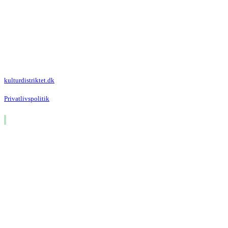
Kulturdistriktet
Villa Kultur
Krausesvej 3
2100 København Ø
Att. Kulturdistriktet
kulturdistriktet.dk
Privatlivspolitik