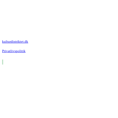
Kulturdistriktet
Villa Kultur
Krausesvej 3
2100 København Ø
Att. Kulturdistriktet
kulturdistriktet.dk
Privatlivspolitik