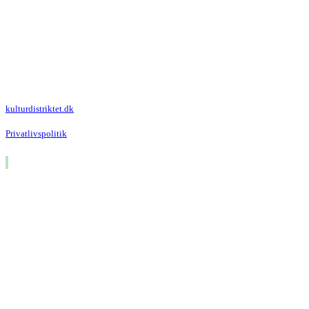
Kulturdistriktet
Villa Kultur
Krausesvej 3
2100 København Ø
Att. Kulturdistriktet
kulturdistriktet.dk
Privatlivspolitik