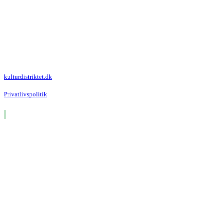
Kulturdistriktet
Villa Kultur
Krausesvej 3
2100 København Ø
Att. Kulturdistriktet
kulturdistriktet.dk
Privatlivspolitik