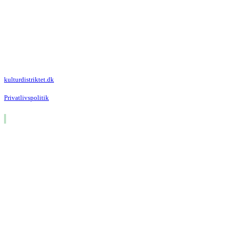
Kulturdistriktet
Villa Kultur
Krausesvej 3
2100 København Ø
Att. Kulturdistriktet
kulturdistriktet.dk
Privatlivspolitik