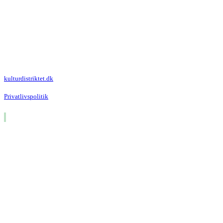
Kulturdistriktet
Villa Kultur
Krausesvej 3
2100 København Ø
Att. Kulturdistriktet
kulturdistriktet.dk
Privatlivspolitik