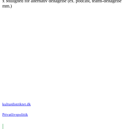
x Mulighed for alternativ deltagelse (ex. podcast, teams-deltagelse
mm.)
Kulturdistriktet
Villa Kultur
Krausesvej 3
2100 København Ø
Att. Kulturdistriktet
kulturdistriktet.dk
Privatlivspolitik