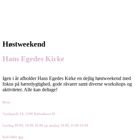
Høstweekend
Hans Egedes Kirke
Igen i år afholder Hans Egedes Kirke en dejlig høstweekend med
fokus på bæredygtighed, gode råvarer samt diverse workshops og
aktiviteter. Alle kan deltage!
Byen
Vardegade 14, 2100 København Ø
Lørdag 09.09, 10.00-16.00 og søndag 10.09, 11.00-19.00
Køb billet
her