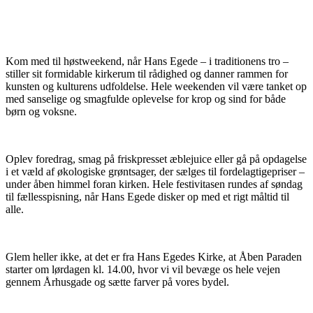
Kom med til høstweekend, når Hans Egede – i traditionens tro –
stiller sit formidable kirkerum til rådighed og danner rammen for
kunsten og kulturens udfoldelse. Hele weekenden vil være tanket op
med sanselige og smagfulde oplevelse for krop og sind for både
børn og voksne.
Oplev foredrag, smag på friskpresset æblejuice eller gå på opdagelse
i et væld af økologiske grøntsager, der sælges til fordelagtigepriser –
under åben himmel foran kirken. Hele festivitasen rundes af søndag
til fællesspisning, når Hans Egede disker op med et rigt måltid til
alle.
Glem heller ikke, at det er fra Hans Egedes Kirke, at Åben Paraden
starter om lørdagen kl. 14.00, hvor vi vil bevæge os hele vejen
gennem Århusgade og sætte farver på vores bydel.