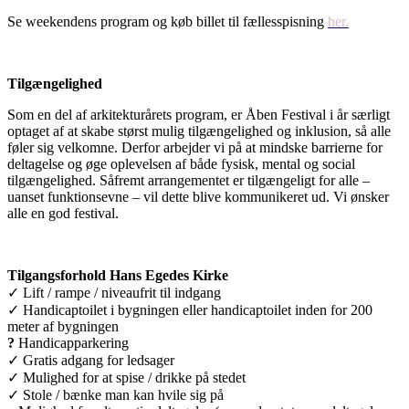
Se weekendens program og køb billet til fællesspisning
her.
Tilgængelighed
Som en del af arkitekturårets program, er Åben Festival i år særligt
optaget af at skabe størst mulig tilgængelighed og inklusion, så alle
føler sig velkomne. Derfor arbejder vi på at mindske barrierne for
deltagelse og øge oplevelsen af både fysisk, mental og social
tilgængelighed. Såfremt arrangementet er tilgængeligt for alle –
uanset funktionsevne – vil dette blive kommunikeret ud. Vi ønsker
alle en god festival.
Tilgangsforhold Hans Egedes Kirke
✓ Lift / rampe / niveaufrit til indgang
✓ Handicaptoilet i bygningen eller handicaptoilet inden for 200
meter af bygningen
?
Handicapparkering
✓ Gratis adgang for ledsager
✓ Mulighed for at spise / drikke på stedet
✓ Stole / bænke man kan hvile sig på