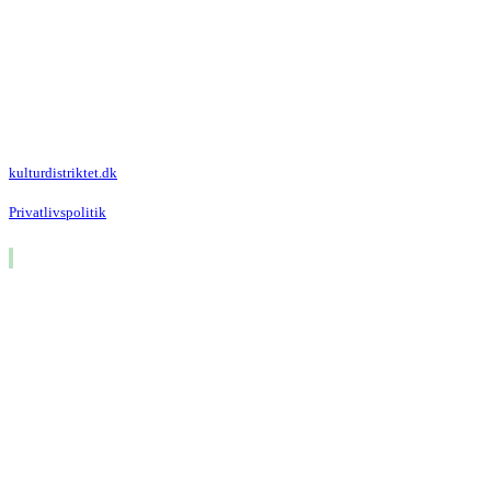
Kulturdistriktet
Villa Kultur
Krausesvej 3
2100 København Ø
Att. Kulturdistriktet
kulturdistriktet.dk
Privatlivspolitik