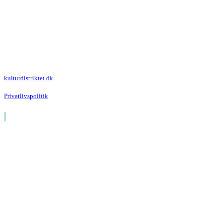
Kulturdistriktet
Villa Kultur
Krausesvej 3
2100 København Ø
Att. Kulturdistriktet
kulturdistriktet.dk
Privatlivspolitik