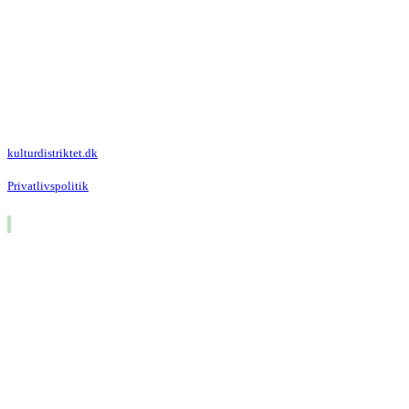
Kulturdistriktet
Villa Kultur
Krausesvej 3
2100 København Ø
Att. Kulturdistriktet
kulturdistriktet.dk
Privatlivspolitik