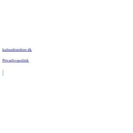
Kulturdistriktet
Villa Kultur
Krausesvej 3
2100 København Ø
Att. Kulturdistriktet
kulturdistriktet.dk
Privatlivspolitik