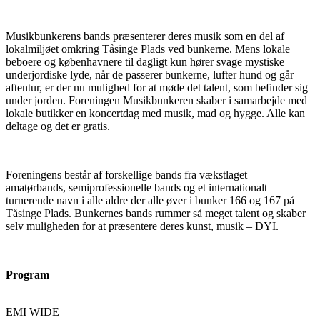
Musikbunkerens bands præsenterer deres musik som en del af
lokalmiljøet omkring Tåsinge Plads ved bunkerne. Mens lokale
beboere og københavnere til dagligt kun hører svage mystiske
underjordiske lyde, når de passerer bunkerne, lufter hund og går
aftentur, er der nu mulighed for at møde det talent, som befinder sig
under jorden. Foreningen Musikbunkeren skaber i samarbejde med
lokale butikker en koncertdag med musik, mad og hygge. Alle kan
deltage og det er gratis.
Foreningens består af forskellige bands fra vækstlaget –
amatørbands, semiprofessionelle bands og et internationalt
turnerende navn i alle aldre der alle øver i bunker 166 og 167 på
Tåsinge Plads. Bunkernes bands rummer så meget talent og skaber
selv muligheden for at præsentere deres kunst, musik – DYI.
Program
EMI WIDE