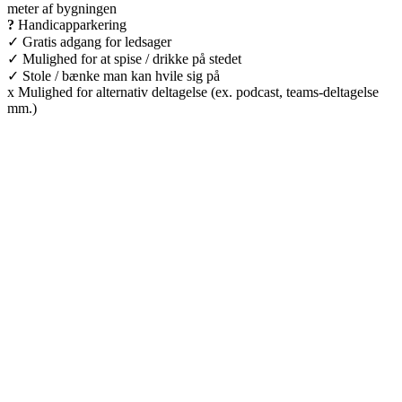
meter af bygningen
?
Handicapparkering
✓ Gratis adgang for ledsager
✓ Mulighed for at spise / drikke på stedet
✓ Stole / bænke man kan hvile sig på
x Mulighed for alternativ deltagelse (ex. podcast, teams-deltagelse
mm.)
Kulturdistriktet
Villa Kultur
Krausesvej 3
2100 København Ø
Att. Kulturdistriktet