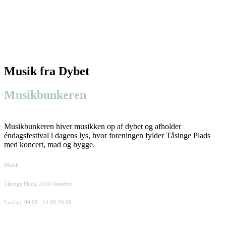
Musik fra Dybet
Musikbunkeren
Musikbunkeren hiver musikken op af dybet og afholder
éndagsfestival i dagens lys, hvor foreningen fylder Tåsinge Plads
med koncert, mad og hygge.
Musik
Tåsinge Plads, 2100 Østerbro
Lørdag, 09.09., 14.00-20.00