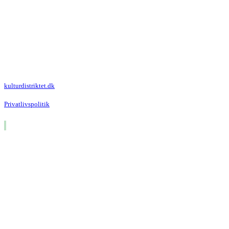
Kulturdistriktet
Villa Kultur
Krausesvej 3
2100 København Ø
Att. Kulturdistriktet
kulturdistriktet.dk
Privatlivspolitik