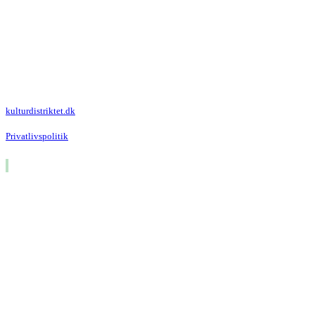
Kulturdistriktet
Villa Kultur
Krausesvej 3
2100 København Ø
Att. Kulturdistriktet
kulturdistriktet.dk
Privatlivspolitik