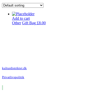
Add to cart
Other
Gift Bag
£
8.00
Kulturdistriktet
Villa Kultur
Krausesvej 3
2100 København Ø
Att. Kulturdistriktet
kulturdistriktet.dk
Privatlivspolitik