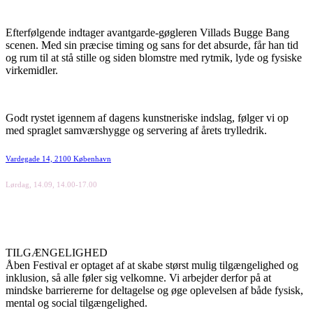
Efterfølgende indtager avantgarde-gøgleren Villads Bugge Bang
scenen. Med sin præcise timing og sans for det absurde, får han tid
og rum til at stå stille og siden blomstre med rytmik, lyde og fysiske
virkemidler.
Godt rystet igennem af dagens kunstneriske indslag, følger vi op
med spraglet samværshygge og servering af årets trylledrik.
Vardegade 14, 2100 København
Lørdag, 14.09, 14.00-17.00
TILGÆNGELIGHED
Åben Festival er optaget af at skabe størst mulig tilgængelighed og
inklusion, så alle føler sig velkomne. Vi arbejder derfor på at
mindske barriererne for deltagelse og øge oplevelsen af både fysisk,
mental og social tilgængelighed.