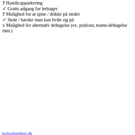
?
Handicapparkering
✓ Gratis adgang for ledsager
?
Mulighed for at spise / drikke på stedet
✓ Stole / bænke man kan hvile sig på
x Mulighed for alternativ deltagelse (ex. podcast, teams-deltagelse
mm.)
Kulturdistriktet
Villa Kultur
Krausesvej 3
2100 København Ø
Att. Kulturdistriktet
kulturdistriktet.dk