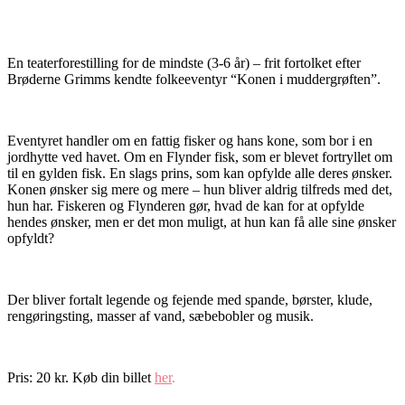
En teaterforestilling for de mindste (3-6 år) – frit fortolket efter
Brøderne Grimms kendte folkeeventyr “Konen i muddergrøften”.
Eventyret handler om en fattig fisker og hans kone, som bor i en
jordhytte ved havet. Om en Flynder fisk, som er blevet fortryllet om
til en gylden fisk. En slags prins, som kan opfylde alle deres ønsker.
Konen ønsker sig mere og mere – hun bliver aldrig tilfreds med det,
hun har. Fiskeren og Flynderen gør, hvad de kan for at opfylde
hendes ønsker, men er det mon muligt, at hun kan få alle sine ønsker
opfyldt?
Der bliver fortalt legende og fejende med spande, børster, klude,
rengøringsting, masser af vand, sæbebobler og musik.
Pris: 20 kr. Køb din billet
her
.