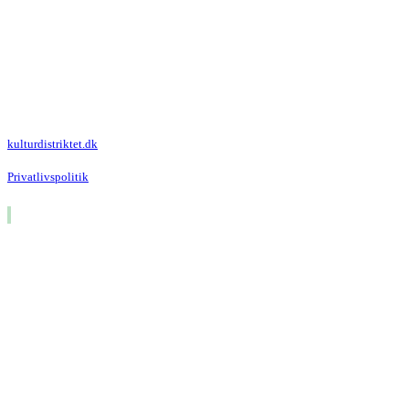
Kulturdistriktet
Villa Kultur
Krausesvej 3
2100 København Ø
Att. Kulturdistriktet
kulturdistriktet.dk
Privatlivspolitik