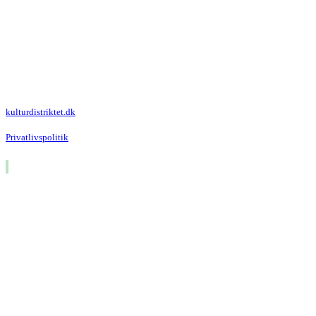
Kulturdistriktet
Villa Kultur
Krausesvej 3
2100 København Ø
Att. Kulturdistriktet
kulturdistriktet.dk
Privatlivspolitik