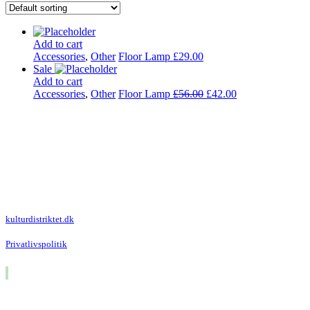
Add to cart
Accessories
,
Other
Floor Lamp
£
29.00
Sale
Add to cart
Accessories
,
Other
Floor Lamp
£
56.00
£
42.00
Kulturdistriktet
Villa Kultur
Krausesvej 3
2100 København Ø
Att. Kulturdistriktet
kulturdistriktet.dk
Privatlivspolitik