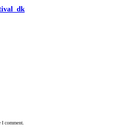
tival_dk
e I comment.